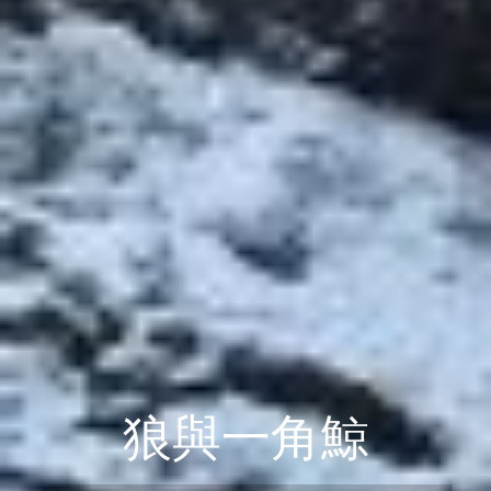
狼與一角鯨