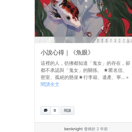
小說心得｜《魚眼》
這裡的人，彷彿都知道「鬼女」的存在，卻
都不承認與「鬼女」的關係。 ★匿名信、
密室、孤絕的懸崖★行李箱、遺產、寧... »
閱讀全文
0
閱讀
benknight
發佈於 2 年前