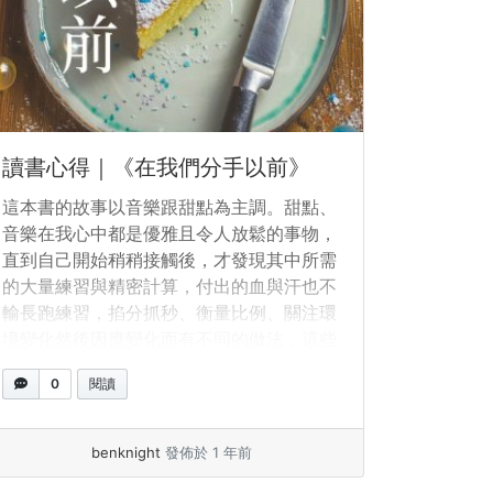
讀書心得｜《在我們分手以前》
這本書的故事以音樂跟甜點為主調。甜點、
音樂在我心中都是優雅且令人放鬆的事物，
直到自己開始稍稍接觸後，才發現其中所需
的大量練習與精密計算，付出的血與汗也不
輸長跑練習，掐分抓秒、衡量比例、關注環
境變化然後因應變化而有不同的做法，這些
都需要靈活的腦袋而為。
0
閱讀
benknight
發佈於 1 年前