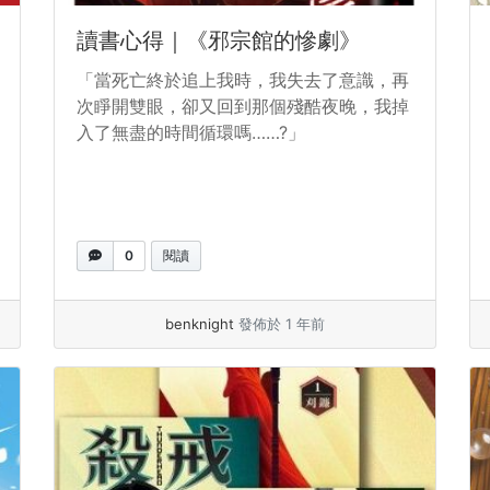
讀書心得｜《邪宗館的慘劇》
「當死亡終於追上我時，我失去了意識，再
次睜開雙眼，卻又回到那個殘酷夜晚，我掉
入了無盡的時間循環嗎……?」
0
閱讀
benknight
發佈於 1 年前