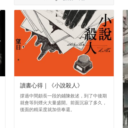
讀書心得｜《小說殺人》
撐過中間頗長一段的鋪陳敘述，到了中後期
就會等到煙火大量盛開。前面沉寂了多久，
後面的精采度就加倍奉還。