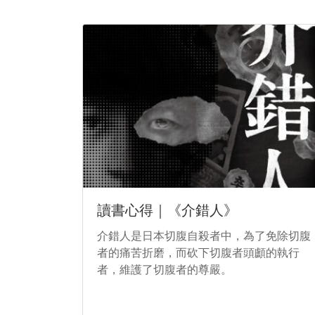
讀書心得｜《介錯人》
介錯人是日本切腹自殺者中，為了免除切腹
者的痛苦折磨，而砍下切腹者頭顱的執行
者，維護了切腹者的尊嚴。