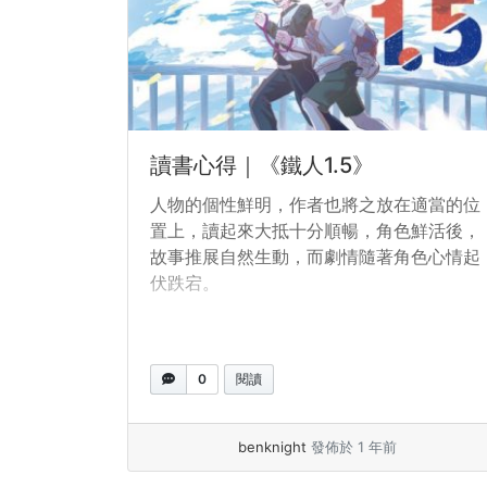
讀書心得｜《鐵人1.5》
人物的個性鮮明，作者也將之放在適當的位
置上，讀起來大抵十分順暢，角色鮮活後，
故事推展自然生動，而劇情隨著角色心情起
伏跌宕。
0
閱讀
benknight
發佈於 1 年前