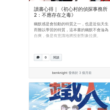
讀書心得｜《初心村的偵探事務所
2：不應存在之毒》
幽默感是會拍動的特質之一，也是近似天生
而難以學習的特質，這本書的幽默不會淪為
自爽，像是有意識地將投射對象拉廣。
0
閱讀
benknight
發佈於 3 個月前