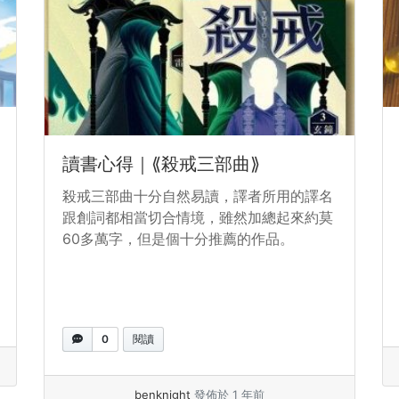
讀書心得｜⟪殺戒三部曲⟫
殺戒三部曲十分自然易讀，譯者所用的譯名
跟創詞都相當切合情境，雖然加總起來約莫
60多萬字，但是個十分推薦的作品。
0
閱讀
benknight
發佈於 1 年前