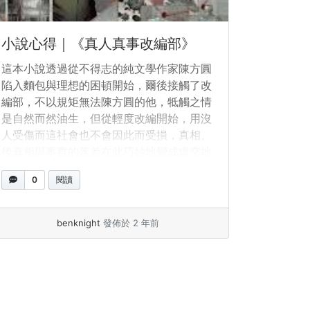
小說心得｜《真人真事改編部》
這本小說透過從不得志的純文學作家陳方圓
陷入麵包與理想的困頓開始，爾後接觸了改
編部，不以規矩無法陳方圓的他，牴觸之情
是自然而然油生，但從輕度改編開始，用沒
人受傷而這社會也不會因此而受損，真相、
後真相與事實的落差在此巧妙地變成虛空地
帶，存在但不去觀察好像就沒有影響也沒有
0
閱讀
意義。
benknight
發佈於 2 年前