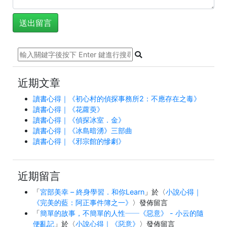
近期文章
讀書心得｜《初心村的偵探事務所2：不應存在之毒》
讀書心得｜《花蘿萸》
讀書心得｜《偵探冰室．金》
讀書心得｜《冰島暗湧》三部曲
讀書心得｜《邪宗館的慘劇》
近期留言
「
宮部美幸 – 終身學習．和你Learn
」於〈
小說心得｜
《完美的藍：阿正事件簿之一》
〉發佈留言
「
簡單的故事，不簡單的人性──《惡意》 - 小云的隨
便亂記
」於〈
小說心得｜《惡意》
〉發佈留言