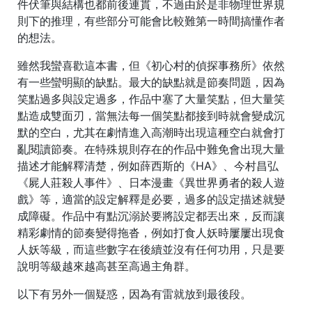
件伏筆與結構也都前後連貫，不過由於是非物理世界規
則下的推理，有些部分可能會比較難第一時間搞懂作者
的想法。
雖然我蠻喜歡這本書，但《初心村的偵探事務所》依然
有一些蠻明顯的缺點。最大的缺點就是節奏問題，因為
笑點過多與設定過多，作品中塞了大量笑點，但大量笑
點造成雙面刃，當無法每一個笑點都接到時就會變成沉
默的空白，尤其在劇情進入高潮時出現這種空白就會打
亂閱讀節奏。在特殊規則存在的作品中難免會出現大量
描述才能解釋清楚，例如薛西斯的《HA》、今村昌弘
《屍人莊殺人事件》、日本漫畫《異世界勇者的殺人遊
戲》等，適當的設定解釋是必要，過多的設定描述就變
成障礙。作品中有點沉溺於要將設定都丟出來，反而讓
精彩劇情的節奏變得拖沓，例如打食人妖時屢屢出現食
人妖等級，而這些數字在後續並沒有任何功用，只是要
說明等級越來越高甚至高過主角群。
以下有另外一個疑惑，因為有雷就放到最後段。