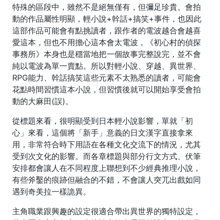
特殊的區段中，雖然不是絕無僅有，但彌足珍貴。會拍
動的作品屬性明顯，輕小說+幹話+搞笑+事件，也因此
這部作品可能會有點挑讀者，跟作者的電波越合會越喜
愛這本，但也不用擔心這本會太電波，《初心村的偵探
事務所》本身也是穩當地把一個故事完整說完，並不會
純以電波為單一賣點。所以對輕小說、穿越、異世界、
RPG能力、幹話搞笑這些元素不太熟悉的讀者，可能會
花點時間習慣這本小說，但習慣後就可以開始享受會拍
動的大麻田(誤)。
從標題來看，很明顯受到日本輕小說影響，單就「初
心」來看，這個將「新手」意義的日文漢字直接拿來
用，非常符合時下用語在各種文化交流下的情況，尤其
受到次文化的影響。而各章標題與部分行文方式、伏筆
安排都會讓人在不同程度上聯想到不少經典推理小說，
有些斧鑿的痕跡但融合的不錯，不會讓人突兀出戲如同
遇到奇美拉一樣詭異。
主角職業跟興趣的設定很適合帶出異世界的獨特設定，