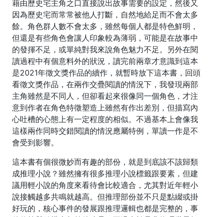
藉由歷史宅主角之口直接說出故事需要的設定，然後又
因為歷史宅而常常被他人打斷，自然地給足而不會太多
餘。角色群人數不會太多，雖然每個人都是特色鮮明，
但還是有些角色會讓人印象較為薄弱，可能是在故事中
的發揮不足，或單純對我來說角色魅力不足。另外在閱
讀過程中有個意料外的狀況，讀完前兩章才意識到這本
是2021年徵文獎作品的續作，就暫時放下這本書，回頭
看徵文獎作品，在兩作交疊閱讀的情況下，我發現兩部
主角雖然是不同人，但卻看起來很像同一個角色，才注
意到作者在角色特徵塑造上雖然有作出差別，但描寫內
心吐槽的心態上有一定程度的相似。不過基本上會像我
這樣兩作同時交錯閱讀的情況應屬特例，單讀一作是不
會受到影響。
這本書有個很微妙而有趣的部份，就是到底該不該歸類
成推理小說？雖然擁有很多推理小說標籤跟要素，但建
議用輕小說的角度來看待會比較適合，尤其對近年輕小
說接觸越多共鳴就越高。但推理部份並不只是點綴或掛
好玩的，核心事件的發展跟推理邏輯也都是完整的，事