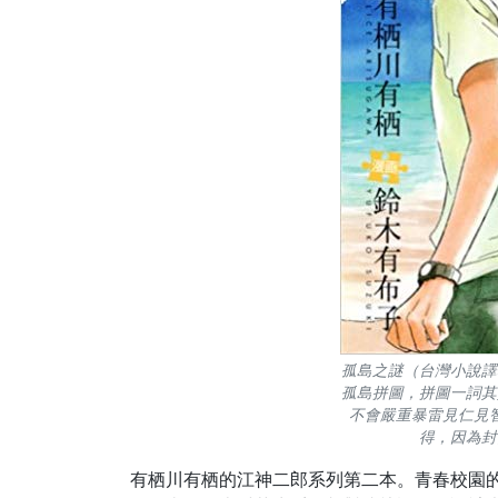
孤島之謎（台灣小說譯
孤島拼圖，拼圖一詞其
不會嚴重暴雷見仁見
得，因為封
有栖川有栖的江神二郎系列第二本。青春校園