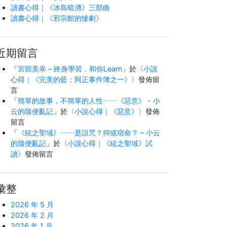
讀書心得｜《冰島暗湧》三部曲
讀書心得｜《邪宗館的慘劇》
近期留言
「
宮部美幸 – 終身學習．和你Learn
」於〈
小說
心得｜《完美的藍：阿正事件簿之一》
〉發佈留
言
「
簡單的故事，不簡單的人性──《惡意》 - 小
云的隨便亂記
」於〈
小說心得｜《惡意》
〉發佈
留言
「
《絃之聖域》──是詛咒？抑或宿命？ – 小云
的隨便亂記
」於〈
小說心得｜《絃之聖域》試
讀
〉發佈留言
彙整
2026 年 5 月
2026 年 2 月
2026 年 1 月