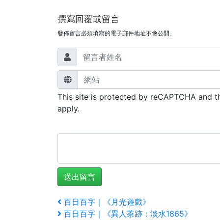
撰寫回覆或留言
發佈留言必須填寫的電子郵件地址不會公開。
This site is protected by reCAPTCHA and 
apply.
文
上
百日百字｜《月光遊戲》
一
下
百日百字｜《異人茶跡：淡水1865》