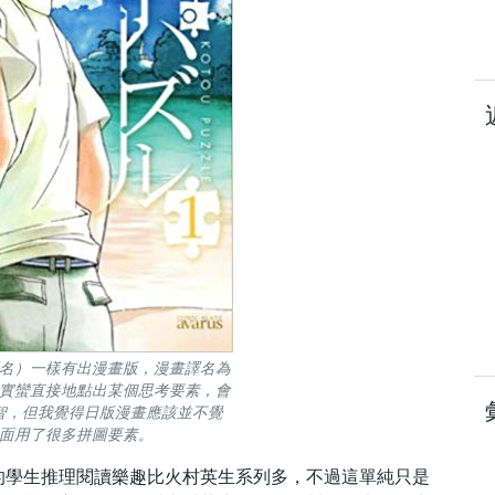
名）一樣有出漫畫版，漫畫譯名為
實蠻直接地點出某個思考要素，會
智，但我覺得日版漫畫應該並不覺
面用了很多拼圖要素。
的學生推理閱讀樂趣比火村英生系列多，不過這單純只是