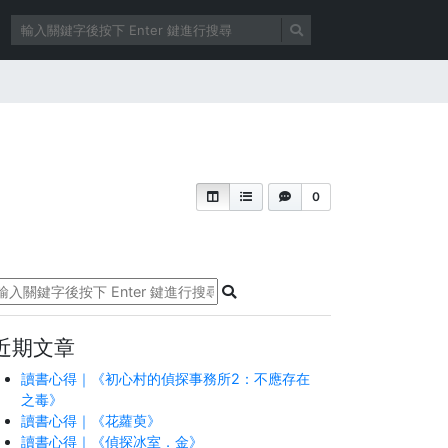
0
近期文章
讀書心得｜《初心村的偵探事務所2：不應存在
之毒》
讀書心得｜《花蘿萸》
讀書心得｜《偵探冰室．金》