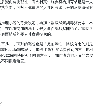
也多變而富挑戰性，看火村英生玩弄有栖川有栖也是一大
成熟之間，面對不講道理的人性所激盪出來的反應還保有
典推理小說的背景設定，再加上親戚群聚與尋寶要素，不
然，在風雨交加的晚上，殺人事件就默默開始了。當時還
事表面構成的要素其實還挺像的。
（平凡），面對的謎題也是常見的屬性，比較有趣的則是
Puzzle翻成謎，可能是出版社避免接觸到內容，也可
uzzle同時指涉了兩個意涵，一如作者喜歡玩弄語言雙
生不同觀看角度。