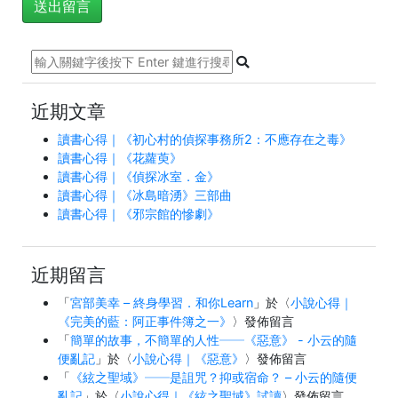
近期文章
讀書心得｜《初心村的偵探事務所2：不應存在之毒》
讀書心得｜《花蘿萸》
讀書心得｜《偵探冰室．金》
讀書心得｜《冰島暗湧》三部曲
讀書心得｜《邪宗館的慘劇》
近期留言
「
宮部美幸 – 終身學習．和你Learn
」於〈
小說心得｜
《完美的藍：阿正事件簿之一》
〉發佈留言
「
簡單的故事，不簡單的人性──《惡意》 - 小云的隨
便亂記
」於〈
小說心得｜《惡意》
〉發佈留言
「
《絃之聖域》──是詛咒？抑或宿命？ – 小云的隨便
亂記
」於〈
小說心得｜《絃之聖域》試讀
〉發佈留言