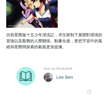
仿若星際版十五少年漂流記，求生限制下展開對環境的
冒險以及艱難的人際關係。動畫化後，更把宇宙中的孤
絕與星際間探索的氣氛更加提煉。