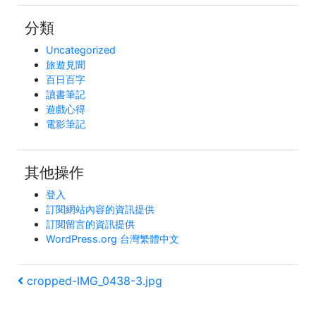
分類
Uncategorized
旅遊見聞
百日百字
讀書筆記
遊戲心得
電影筆記
其他操作
登入
訂閱網站內容的資訊提供
訂閱留言的資訊提供
WordPress.org 台灣繁體中文
文
上
cropped-IMG_0438-3.jpg
一
章
篇