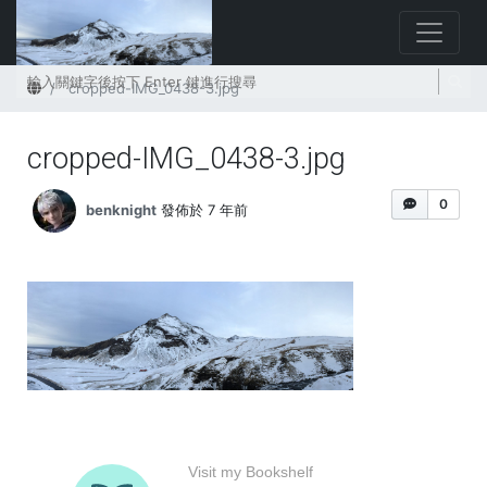
首頁
cropped-IMG_0438-3.jpg
cropped-IMG_0438-3.jpg
0
benknight
發佈於 7 年前