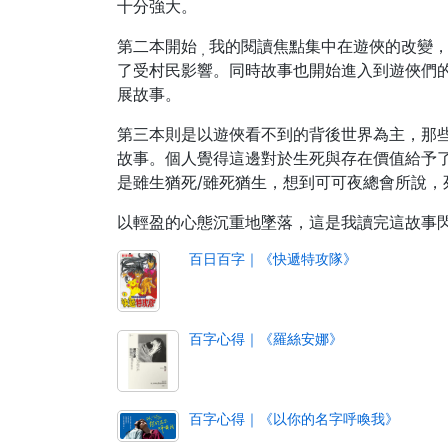
十分強大。
第二本開始
我的閱讀焦點集中在遊俠的改變
，
了受村民影響。同時故事也開始進入到遊俠們
展故事。
第三本則是以遊俠看不到的背後世界為主，那
故事。個人覺得這邊對於生死與存在價值給予了
是雖生猶死/雖死猶生，想到可可夜總會所說，
以輕盈的心態沉重地墜落，這是我讀完這故事
百日百字｜《快遞特攻隊》
百字心得｜《羅絲安娜》
百字心得｜《以你的名字呼喚我》