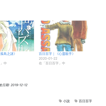
《孤島之謎》
百日百字｜《心靈殺手》
2020-01-22
字」中
在「百日百字」中
期: 2019-12-12
小說
百日百字