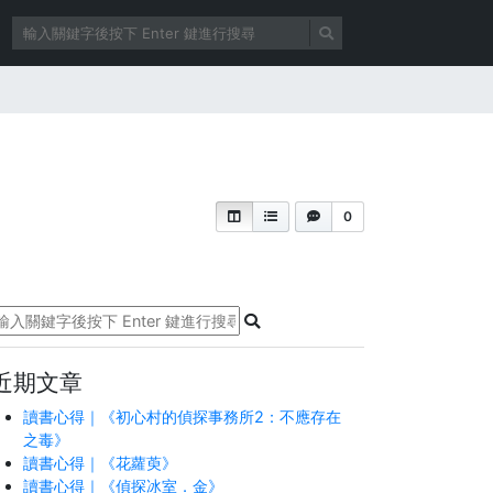
0
近期文章
讀書心得｜《初心村的偵探事務所2：不應存在
之毒》
讀書心得｜《花蘿萸》
讀書心得｜《偵探冰室．金》