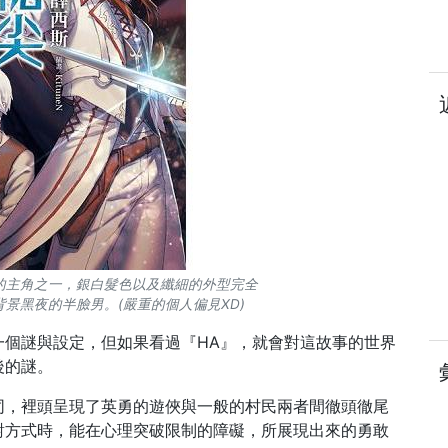
的主角之一，銀白髮色以及纖細的外型完全
景黑夜的半臉男。(嚴重的個人偏見XD)
一個謎與設定，但如果看過『HA』，就會對這故事的世界
後的謎。
同，裡頭呈現了英勇的遊俠與一般的村民兩者間徹頭徹尾
對方式時，能在心理突破限制的障礙，所展現出來的勇敢