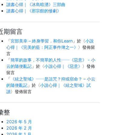
讀書心得｜《冰島暗湧》三部曲
讀書心得｜《邪宗館的慘劇》
近期留言
「
宮部美幸 – 終身學習．和你Learn
」於〈
小說
心得｜《完美的藍：阿正事件簿之一》
〉發佈留
言
「
簡單的故事，不簡單的人性──《惡意》 - 小
云的隨便亂記
」於〈
小說心得｜《惡意》
〉發佈
留言
「
《絃之聖域》──是詛咒？抑或宿命？ – 小云
的隨便亂記
」於〈
小說心得｜《絃之聖域》試
讀
〉發佈留言
彙整
2026 年 5 月
2026 年 2 月
2026 年 1 月