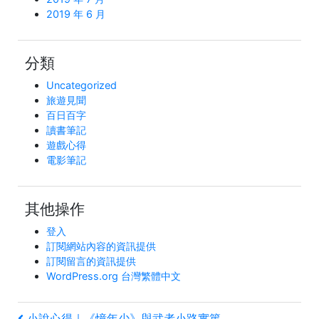
2019 年 6 月
分類
Uncategorized
旅遊見聞
百日百字
讀書筆記
遊戲心得
電影筆記
其他操作
登入
訂閱網站內容的資訊提供
訂閱留言的資訊提供
WordPress.org 台灣繁體中文
上
小說心得｜《憶年少》與武者小路實篤