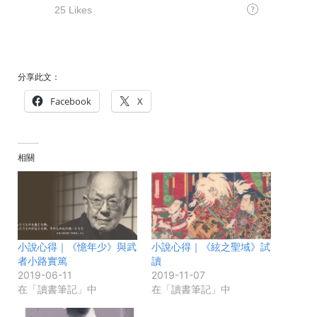
分享此文：
Facebook
X
相關
小說心得｜《憶年少》與武
小說心得｜《絃之聖域》試
者小路實篤
讀
2019-06-11
2019-11-07
在「讀書筆記」中
在「讀書筆記」中