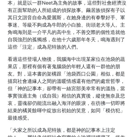
本」就是以一群Neet為主角的故事，這些對社會經濟沒
有正面幫助的人所組成的偵探故事。繭居族偵探有子以
其日文諧音自命為愛麗斯，在她身邊的有拳擊好手、軍
事迷、等級不夠成為牛郎的小白臉、街頭老大等人。主
角鳴海則是一介平凡的高中生，不善交際的個性造就他
自我強烈的孤獨感，在他十六歲那年冬天，鳴海遇到了
這些「注定」成為尼特族的人們。
看過這些登場人物後，我腦海中出現某家位在池袋的蔬
果店，那裡有個有著鬼腦袋的年輕人還有一群他的朋
友。對，這本書的架構跟「池袋西口公園」相似，都是
描寫社會邊緣人之間的溫暖情感還有他們的處世哲學，
但「神的記事本」卻帶有一絲宮部美幸常有的溫熱，當
事實強過主角（或自我）相信的真實後，縱使無奈及悲
哀，靈魂卻仍能流出融入海洋的眼淚，在彷彿一切即將
結束的橘黃餘暉中綻放出初始的笑意，如同「模仿犯」
最後感受。
「大家之所以成為尼特族，都是神的記事本上注定