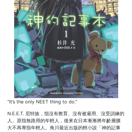
“It’s the only NEET thing to do.”
N.E.E.T. 尼特族，指沒有教育、沒有被雇用、沒受訓練的
人。原指無路用的年輕人，後來在日本漸漸將年齡層擴
大不再專指年輕人。角川最近出版的輕小說「神的記事