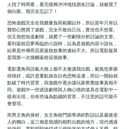
人找了時間看，看完後興沖沖地找朋友討論，就被賞了
個白眼。我完全忘記了！
恐怖遊戲完全在我膽量負荷範圍以外，所以當年只有以
贊助心態買了遊戲，完全不敢自己玩，實況也不想看。
但又很想知道劇情，就爬了一些劇情分析討論的文章。
看到返校惡夢再臨的小說時，以為是遊戲內容小說化，
結果是外傳而且跟返校故事的連結不大。所以電影版算
是我第一次接觸返校這個故事。
電影選角與語氣大致上都不太會讓我出戲，氣氛也掌握
得很好，或許是重點放在白色恐怖這邊，所以一開始就
點破了時代背景，與遊戲中逐步讓玩家察覺故事真相不
同。遊戲中一些述說劇情與人物心情的道具在電影中一
樣有出現，但有些淪為點綴的背景，不注意的話可能不
會發現。
而男主角的身材、女主角校門跟學弟的對話以及最後老
人的獨白，這三個是我感到相對出戲的地方，現代感過
於強烈。電影明顯地切成三個段落的方式個人不愛，頗