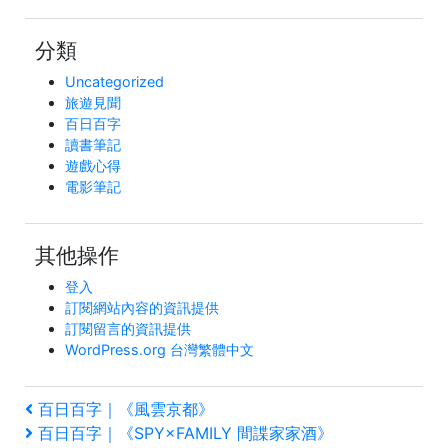
分類
Uncategorized
旅遊見聞
百日百字
讀書筆記
遊戲心得
電影筆記
其他操作
登入
訂閱網站內容的資訊提供
訂閱留言的資訊提供
WordPress.org 台灣繁體中文
文
上
百日百字｜《風雲京都》
一
下
百日百字｜《SPY×FAMILY 間諜家家酒》