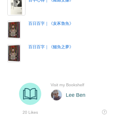
百日百字｜《亥豕魯魚》
百日百字｜《鱷魚之夢》