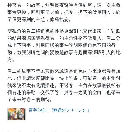
接著卷一的故事，無明長夜暫時有個結尾，這一次主敘
事者更換，回到更早之前，把卷一扔下的伏筆回收，給
了個更深刻的主題，修羅執妄。
雙視角的卷二將角色的性格更深刻地交代出來，而對照
的結果深深讓我覺得卷一的主角性格不吸引人。卷二分
成上下兩半，利用同樣的事件說明兩個角色不同的行
動，敵我明暗之間的變換是故事有趣而深深吸引人的地
方。
卷二的故事不管以頁數來說還是角色內心來說都漫長無
比，但閱讀速度卻比卷一快上許多，可能卷一的主角對
我來說不太有閱讀樂趣。不過卷一主角在故事最後卻有
個有趣的舉動，交代了卷二與卷一之間的空白，也帶來
了未來對卷三的期待。
百字心得｜《葬送のフリーレン 》