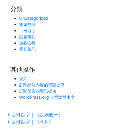
分類
Uncategorized
旅遊見聞
百日百字
讀書筆記
遊戲心得
電影筆記
其他操作
登入
訂閱網站內容的資訊提供
訂閱留言的資訊提供
WordPress.org 台灣繁體中文
文
上
百日百字｜《說妖卷一》
一
下
百日百字｜《H.A.》
章
篇
一