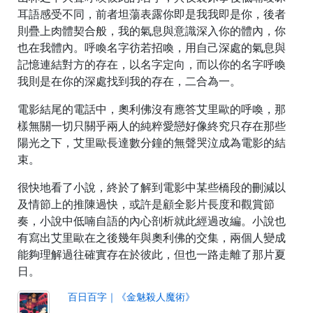
耳語感受不同，前者坦蕩表露你即是我我即是你，後者
則疊上肉體契合般，我的氣息與意識深入你的體內，你
也在我體內。呼喚名字彷若招喚，用自己深處的氣息與
記憶連結對方的存在，以名字定向，而以你的名字呼喚
我則是在你的深處找到我的存在，二合為一。
電影結尾的電話中，奧利佛沒有應答艾里歐的呼喚，那
樣無關一切只關乎兩人的純粹愛戀好像終究只存在那些
陽光之下，艾里歐長達數分鐘的無聲哭泣成為電影的結
束。
很快地看了小說，終於了解到電影中某些橋段的刪減以
及情節上的推陳過快，或許是顧全影片長度和觀賞節
奏，小說中低喃自語的內心剖析就此經過改編。小說也
有寫出艾里歐在之後幾年與奧利佛的交集，兩個人變成
能夠理解過往確實存在於彼此，但也一路走離了那片夏
日。
百日百字｜《金魅殺人魔術》