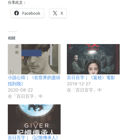
分享此文：
Facebook
X
相關
小說心得｜《在世界的盡頭
百日百字｜《返校》電影
找到我》
2019-12-27
2020-08-22
在「百日百字」中
在「百日百字」中
百日百字｜《記憶傳承人》