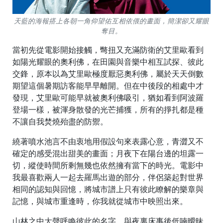
天藍的海報搭上各朝一角仰望佑互相依偎的畫面，簡潔卻又耀眼
奪目。
當初先從電影開始接觸，彆扭又充滿防衛的艾里歐看到
如陽光耀眼的奧利佛，在田園與音樂中相互試探、彼此
交鋒，原本以為艾里歐極度厭惡奧利佛，屬於天天倒數
期望這個暑期訪客能早早離開。但在中後段的相處中才
發現，艾里歐可能早就被奧利佛吸引，猶如看到阿波羅
登場一樣，被渾身散發的光芒捕獲，所有的掙扎都是種
不讓自我焚燒殆盡的防禦。
繞著噴水池言不由衷地用假設句來表露心意，青澀又不
確定的感受混出甜美的畫面；月夜下在陽台邊的坦露一
切，縱使時間所剩無幾也依然擁有當下的時光。電影中
我最喜歡兩人一起去羅馬出遊的部分，伴侶築起對世界
相同的認知與回憶，將城市譜上只有彼此瞭解的樂章與
記憶，與城市重逢時，你我就從城市中映照出來。
山林之中大聲呼喚彼此的名字，與夜裏床事後低喃曖昧