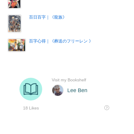
百日百字｜《龍族》
百字心得｜《葬送のフリーレン 》