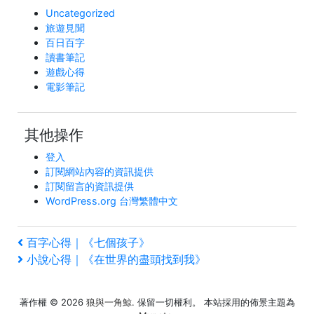
Uncategorized
旅遊見聞
百日百字
讀書筆記
遊戲心得
電影筆記
其他操作
登入
訂閱網站內容的資訊提供
訂閱留言的資訊提供
WordPress.org 台灣繁體中文
文
上
百字心得｜《七個孩子》
一
下
小說心得｜《在世界的盡頭找到我》
章
篇
一
文
篇
導
著作權 © 2026
狼與一角鯨
. 保留一切權利。 本站採用的佈景主題為
章
文