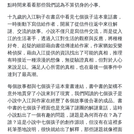
點時間來看看那些我們認為不算切身的小事。
十九歲的入江駒子在書店中看見七個孩子這本童話書，
一時衝動下寫信給作者，開展了從信件往返中來往解
謎、交流的故事。小說不僅只是寫信件交流，而是從入
江的生活著手，透過入江對生活的觀察與反應，將種種
好奇、起疑的細節藉由書信傳達給作家，作家猶如安樂
椅偵探，藉由入江提供的資訊找出了可能的真相，推理
有時接近一種浪漫的想像，無從驗證真相，但對於人心
來說足以。滿足人心所需的真相，也在最後一個事件中
達到了最高潮。
每個故事都與七個孩子這本童書連結，書中書的架構不
意外地貫穿了小說來到了現實，我們閱讀的七個孩子是
小說中入江與作家在經歷了各個故事後合著的成品。書
中書的七個孩子裡面也是充滿了謎團的解謎童話，這時
小說點出了一個有趣的問題，謎題是為何而存在？為了
誰？這是小說中七個孩子的創作源頭，但沒有在這裡多
耗筆墨地說明，很快就給出了解釋，那些謎題就像裡面