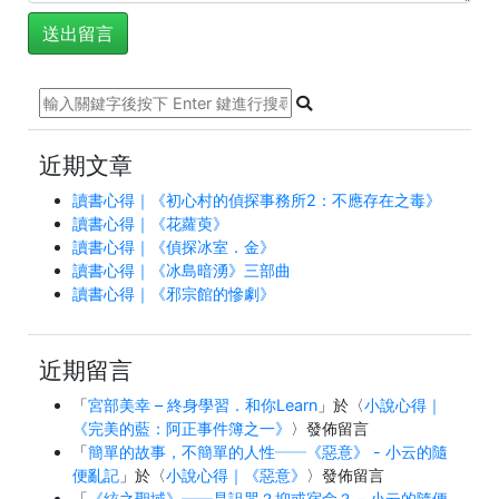
近期文章
讀書心得｜《初心村的偵探事務所2：不應存在之毒》
讀書心得｜《花蘿萸》
讀書心得｜《偵探冰室．金》
讀書心得｜《冰島暗湧》三部曲
讀書心得｜《邪宗館的慘劇》
近期留言
「
宮部美幸 – 終身學習．和你Learn
」於〈
小說心得｜
《完美的藍：阿正事件簿之一》
〉發佈留言
「
簡單的故事，不簡單的人性──《惡意》 - 小云的隨
便亂記
」於〈
小說心得｜《惡意》
〉發佈留言
「
《絃之聖域》──是詛咒？抑或宿命？ – 小云的隨便