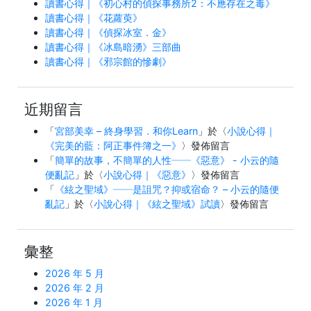
讀書心得｜《初心村的偵探事務所2：不應存在之毒》
讀書心得｜《花蘿萸》
讀書心得｜《偵探冰室．金》
讀書心得｜《冰島暗湧》三部曲
讀書心得｜《邪宗館的慘劇》
近期留言
「
宮部美幸 – 終身學習．和你Learn
」於〈
小說心得｜
《完美的藍：阿正事件簿之一》
〉發佈留言
「
簡單的故事，不簡單的人性──《惡意》 - 小云的隨
便亂記
」於〈
小說心得｜《惡意》
〉發佈留言
「
《絃之聖域》──是詛咒？抑或宿命？ – 小云的隨便
亂記
」於〈
小說心得｜《絃之聖域》試讀
〉發佈留言
彙整
2026 年 5 月
2026 年 2 月
2026 年 1 月