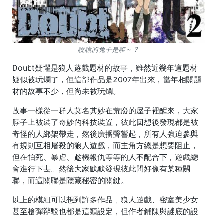
說謊的兔子是誰～？
Doubt疑懼是狼人遊戲題材的故事，雖然近幾年這題材
疑似被玩爛了，但這部作品是2007年出來，當年相關題
材的故事不少，但尚未被玩爛。
故事一樣從一群人莫名其妙在荒廢的屋子裡醒來，大家
脖子上被裝了奇妙的科技裝置，彼此回想後發現都是被
奇怪的人綁架帶走，然後廣播聲響起，所有人強迫參與
有規則互相屠殺的狼人遊戲，而主角方總是想要阻止，
但在怕死、暴虐、趁機報仇等等的人不配合下，遊戲總
會進行下去。然後大家默默發現彼此間好像有某種關
聯，而這關聯是隱藏秘密的關鍵。
以上的模組可以想到許多作品，狼人遊戲、密室美少女
甚至槍彈辯駁也都是這類設定，但作者鋪陳與謎底的設