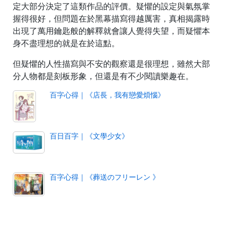
定大部分決定了這類作品的評價。疑懼的設定與氣氛掌
握得很好，但問題在於黑幕描寫得越厲害，真相揭露時
出現了萬用鑰匙般的解釋就會讓人覺得失望，而疑懼本
身不盡理想的就是在於這點。
但疑懼的人性描寫與不安的觀察還是很理想，雖然大部
分人物都是刻板形象，但還是有不少閱讀樂趣在。
百字心得｜《店長，我有戀愛煩惱》
百日百字｜《文學少女》
百字心得｜《葬送のフリーレン 》