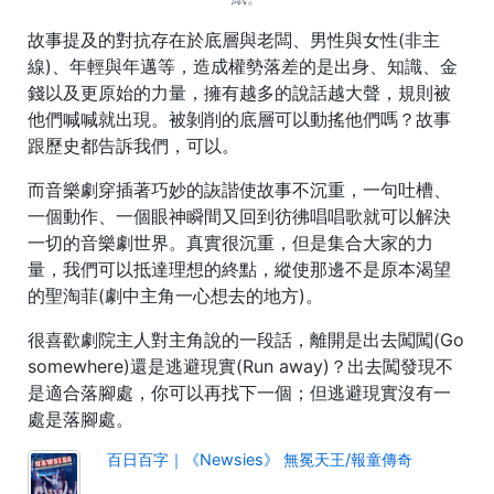
故事提及的對抗存在於底層與老闆、男性與女性(非主
線)、年輕與年邁等，造成權勢落差的是出身、知識、金
錢以及更原始的力量，擁有越多的說話越大聲，規則被
他們喊喊就出現。被剝削的底層可以動搖他們嗎？故事
跟歷史都告訴我們，可以。
而音樂劇穿插著巧妙的詼諧使故事不沉重，一句吐槽、
一個動作、一個眼神瞬間又回到彷彿唱唱歌就可以解決
一切的音樂劇世界。真實很沉重，但是集合大家的力
量，我們可以抵達理想的終點，縱使那邊不是原本渴望
的聖淘菲(劇中主角一心想去的地方)。
很喜歡劇院主人對主角說的一段話，離開是出去闖闖(Go
somewhere)還是逃避現實(Run away)？出去闖發現不
是適合落腳處，你可以再找下一個；但逃避現實沒有一
處是落腳處。
百日百字｜《Newsies》 無冕天王/報童傳奇