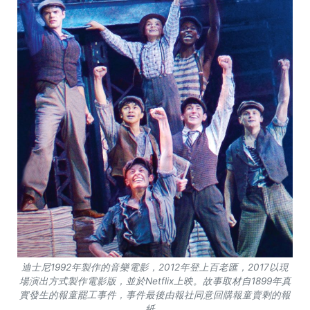
迪士尼1992年製作的音樂電影，2012年登上百老匯，2017以現
場演出方式製作電影版，並於Netflix上映。故事取材自1899年真
實發生的報童罷工事件，事件最後由報社同意回購報童賣剩的報
紙。