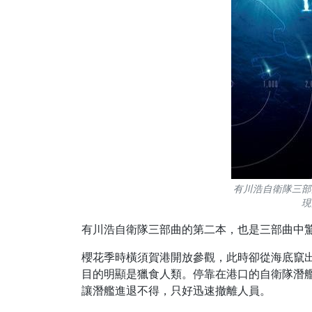
有川浩自衛隊三部
現
有川浩自衛隊三部曲的第二本，也是三部曲中
櫻花季時橫須賀港開放參觀，此時卻從海底竄
目的明顯是獵食人類。停靠在港口的自衛隊潛
讓潛艦進退不得，只好迅速撤離人員。