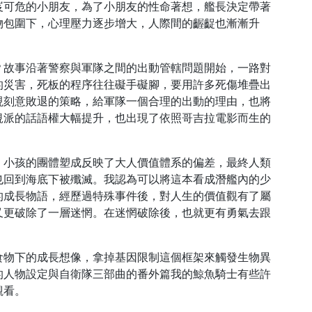
岌可危的小朋友，為了小朋友的性命著想，艦長決定帶著
物包圍下，心理壓力逐步增大，人際間的齷齪也漸漸升
？故事沿著警察與軍隊之間的出動管轄問題開始，一路對
的災害，死板的程序往往礙手礙腳，要用許多死傷堆疊出
現刻意敗退的策略，給軍隊一個合理的出動的理由，也將
規派的話語權大幅提升，也出現了依照哥吉拉電影而生的
，小孩的團體塑成反映了大人價值體系的偏差，最終人類
也回到海底下被殲滅。我認為可以將這本看成潛艦內的少
的成長物語，經歷過特殊事件後，對人生的價值觀有了屬
又更破除了一層迷惘。在迷惘破除後，也就更有勇氣去跟
食物下的成長想像，拿掉基因限制這個框架來觸發生物異
的人物設定與自衛隊三部曲的番外篇我的鯨魚騎士有些許
觀看。