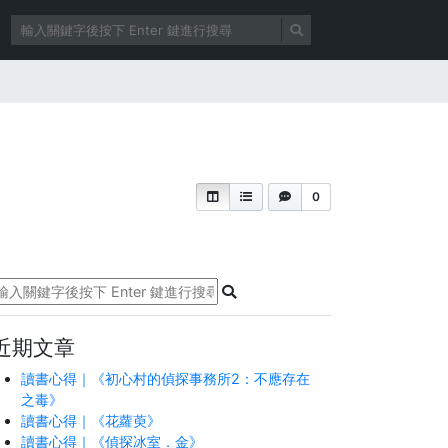
0
近期文章
讀書心得｜《初心村的偵探事務所2：不應存在
之毒》
讀書心得｜《花蘿萸》
讀書心得｜《偵探冰室．金》