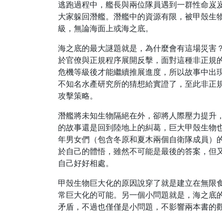
逃跑過程中，艦長與兩位隊員遇到一群性命岌
大家躲回潛艦。潛艦中的資源有限，被甲殼生
級，無論海面上或海之底。
海之底的最大謎題就是，為什麼會有這場災害
於官僚與正規程序展開反擊，面對這種非正規
危機等級後才能繼續推展進度，所以故事中出
不知名水產研究所的猜想給實證了，至此非正
攻擊策略。
潛艦將未知生物隔絕在外，卻將人際壓力提升
的故事還是回到陸地上的糾葛，巨大甲殼生物
年男女們（包含冬原和夏木兩個自衛隊成員）
於自己的體悟，雖然不可能是最後的答案，但
自己好好相處。
甲殼生物巨大化的原因說穿了就是建立在無限
常巨大化的可能。另一個小問題就是，海之底
矛盾，不過也僅僅是小問題，不影響兩本書的