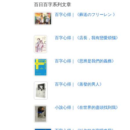
百日百字系列文章
百字心得｜《葬送のフリーレン 》
百字心得｜《店長，我有戀愛煩惱》
百字心得｜《思辨是我們的義務》
百字心得｜《蒸發的男人》
小說心得｜《在世界的盡頭找到我》