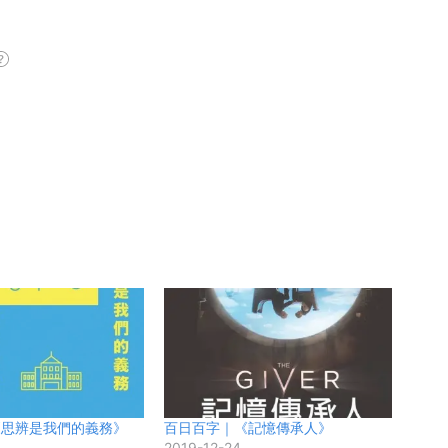
《思辨是我們的義務》
百日百字｜《記憶傳承人》
2019-12-24