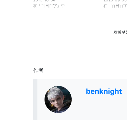
在「百日百字」中
在「百日百
最後修改日
作者
benknight