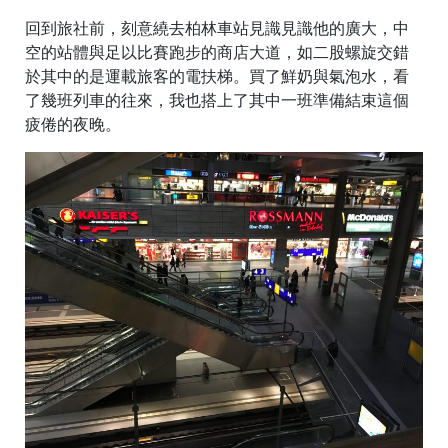
回到旅社前，刻意繞去柏林車站見識見識他的廣大，中
空的站體與足以比賽跑步的商店大道，如二股螺旋交錯
於其中的是運載旅客的電扶梯。買了鮮奶與氣泡水，看
了幾班列車的往來，我也搭上了其中一班準備結束這個
疲倦的夜晚。