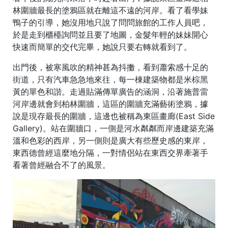
林圍牆最長的塗鴉區就在離這不遠的河岸。看了看學妹
鴨子的引導，她沒用地只說了問問旅館的工作人員吧，
於是走到櫃檯詢問並且要了地圖，金髮年輕的妹妹開心
快速而簡單的交代完畢，她說只要右轉就看到了。
出門後，被寒風吹的精神甚為抖擻，看到蕭索感十足的
街道，只有汽車急急地來往，每一棟建築物都是米棕黑
黃的單色和諧。走過貼滿傳單廣告的涵洞，沿著施普雷
河岸邊就會到柏林圍牆，這區的圍牆充滿藝術塗鴉，據
說是現存最長的圍牆，這邊也被稱為東區畫廊(East Side
Gallery)。站在圍牆口，一側是河水粼粼而岸邊建築充滿
溫和色彩的西岸，另一側則是廣大有些歷史感的東岸，
東西德曾經這麼地分隔，一對情侶站在東西交界牽著手
看著曾經融合不了的風景。