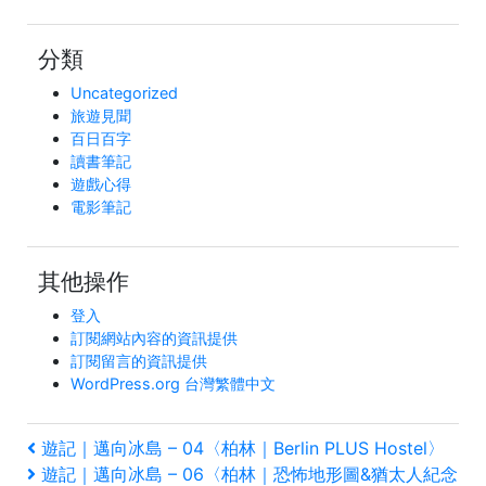
分類
Uncategorized
旅遊見聞
百日百字
讀書筆記
遊戲心得
電影筆記
其他操作
登入
訂閱網站內容的資訊提供
訂閱留言的資訊提供
WordPress.org 台灣繁體中文
文
上
遊記｜邁向冰島 – 04〈柏林｜Berlin PLUS Hostel〉
一
下
遊記｜邁向冰島 – 06〈柏林｜恐怖地形圖&猶太人紀念