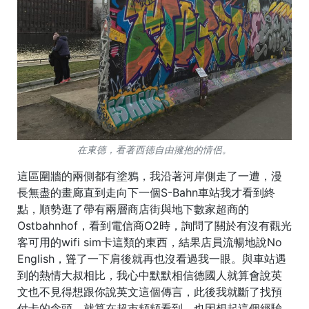
在東德，看著西德自由擁抱的情侶。
這區圍牆的兩側都有塗鴉，我沿著河岸側走了一遭，漫
長無盡的畫廊直到走向下一個S-Bahn車站我才看到終
點，順勢逛了帶有兩層商店街與地下數家超商的
Ostbahnhof，看到電信商O2時，詢問了關於有沒有觀光
客可用的wifi sim卡這類的東西，結果店員流暢地說No
English，聳了一下肩後就再也沒看過我一眼。與車站遇
到的熱情大叔相比，我心中默默相信德國人就算會說英
文也不見得想跟你說英文這個傳言，此後我就斷了找預
付卡的念頭，就算在超市頻頻看到，也因想起這個經驗