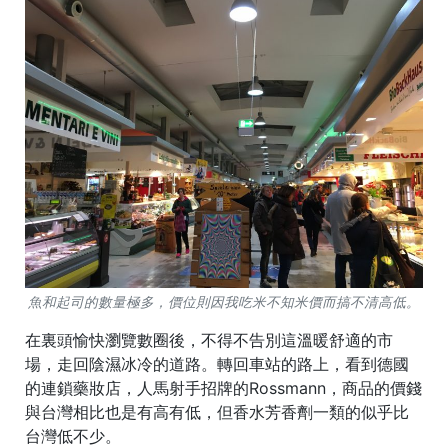
魚和起司的數量極多，價位則因我吃米不知米價而搞不清高低。
在裏頭愉快瀏覽數圈後，不得不告別這溫暖舒適的市
場，走回陰濕冰冷的道路。轉回車站的路上，看到德國
的連鎖藥妝店，人馬射手招牌的Rossmann，商品的價錢
與台灣相比也是有高有低，但香水芳香劑一類的似乎比
台灣低不少。