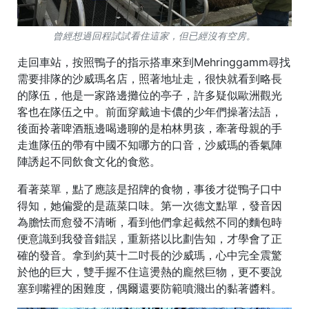
曾經想過回程試試看住這家，但已經沒有空房。
走回車站，按照鴨子的指示搭車來到Mehringgamm尋找
需要排隊的沙威瑪名店，照著地址走，很快就看到略長
的隊伍，他是一家路邊攤位的亭子，許多疑似歐洲觀光
客也在隊伍之中。前面穿戴迪卡儂的少年們操著法語，
後面拎著啤酒瓶邊喝邊聊的是柏林男孩，牽著母親的手
走進隊伍的帶有中國不知哪方的口音，沙威瑪的香氣陣
陣誘起不同飲食文化的食慾。
看著菜單，點了應該是招牌的食物，事後才從鴨子口中
得知，她偏愛的是蔬菜口味。第一次德文點單，發音因
為膽怯而愈發不清晰，看到他們拿起截然不同的麵包時
便意識到我發音錯誤，重新搭以比劃告知，才學會了正
確的發音。拿到約莫十二吋長的沙威瑪，心中完全震驚
於他的巨大，雙手握不住這燙熱的龐然巨物，更不要說
塞到嘴裡的困難度，偶爾還要防範噴濺出的黏著醬料。