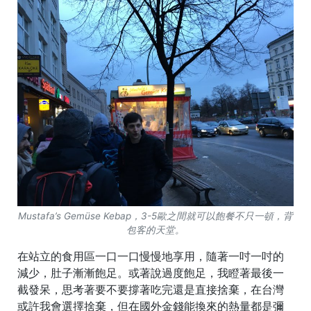
Mustafa’s Gemüse Kebap，3-5歐之間就可以飽餐不只一頓，背
包客的天堂。
在站立的食用區一口一口慢慢地享用，隨著一吋一吋的
減少，肚子漸漸飽足。或著說過度飽足，我瞪著最後一
截發呆，思考著要不要撐著吃完還是直接捨棄，在台灣
或許我會選擇捨棄，但在國外金錢能換來的熱量都是彌