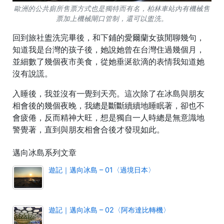
歐洲的公共廁所售票方式也是獨特而有名，柏林車站內有機械售
票加上機械閘口管制，還可以盥洗。
回到旅社盥洗完畢後，和下鋪的愛爾蘭女孩閒聊幾句，
知道我是台灣的孩子後，她說她曾在台灣住過幾個月，
並細數了幾個夜市美食，從她垂涎欲滴的表情我知道她
沒有說謊。
入睡後，我並沒有一覺到天亮。這次除了在冰島與朋友
相會後的幾個夜晚，我總是斷斷續續地睡眠著，卻也不
會疲倦，反而精神大旺，想是獨自一人時總是無意識地
警覺著，直到與朋友相會合後才發現如此。
邁向冰島系列文章
遊記｜邁向冰島 – 01〈過境日本〉
遊記｜邁向冰島 – 02〈阿布達比轉機〉