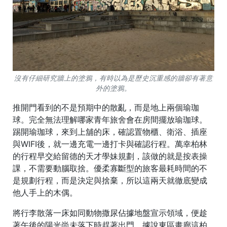
沒有仔細研究牆上的塗鴉，有時以為是歷史沉重感的牆卻有著意
外的塗鴉。
推開門看到的不是預期中的散亂，而是地上兩個瑜珈
球。完全無法理解哪家青年旅舍會在房間擺放瑜珈球。
踢開瑜珈球，來到上舖的床，確認置物櫃、衛浴、插座
與WIFI後，就一邊充電一邊打卡與確認行程。萬幸柏林
的行程早交給留德的天才學妹規劃，該做的就是按表操
課，不需要動腦取捨。優柔寡斷型的旅客最耗時間的不
是規劃行程，而是決定與捨棄，所以這兩天就徹底變成
他人手上的木偶。
將行李散落一床如同動物撒尿佔據地盤宣示領域，便趁
著午後的陽光尚未落下時趕著出門，據說東區畫廊這柏