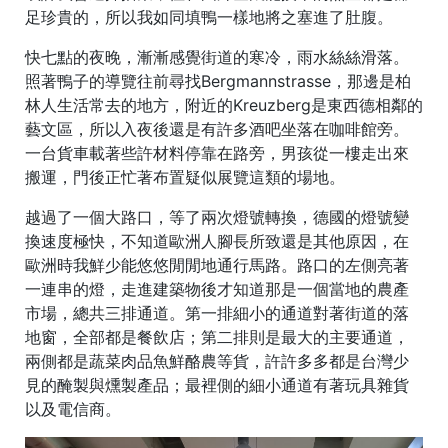
足珍貴的，所以我如同填鴨一樣地將之塞進了肚腹。
快七點的夜晚，漸漸感覺街道的寒冷，雨水絲絲滑落。
照著鴨子的導覽往前尋找Bergmannstrasse，那邊是柏
林人生活常去的地方，附近的Kreuzberg是東西德相鄰的
藝文區，所以入夜後還是有許多酒吧坐落在咖啡館旁。
一台貨車載著些許材料停靠在路旁，男孩從一樓走出來
搬運，門後正忙著布置疑似展覽這類的場地。
越過了一個大路口，等了兩次燈號轉換，德國的燈號變
換速度極快，不知道歐洲人腳長所致還是其他原因，在
歐洲時我鮮少能悠悠閒閒地通行馬路。路口的左側亮著
一連串的燈，走進建築物後才知道那是一個當地的農產
市場，總共三排通道。第一排細小的通道對著街道的落
地窗，全部都是餐飲店；第二排則是最大的主要通道，
兩側都是蔬菜肉品魚鮮酪農等貨，許許多多都是台灣少
見的醃製與燻製產品；最裡側的細小通道有著玩具雜貨
以及電信商。