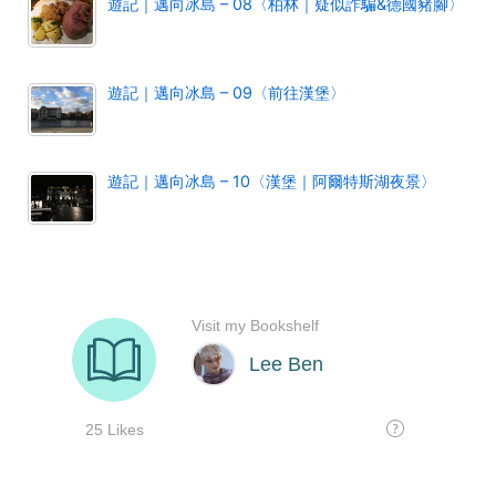
遊記｜邁向冰島 – 08〈柏林｜疑似詐騙&德國豬腳〉
遊記｜邁向冰島 – 09〈前往漢堡〉
遊記｜邁向冰島 – 10〈漢堡｜阿爾特斯湖夜景〉